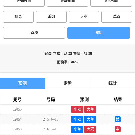
先知预测
狂马预测
玄武预测
组合
杀组
大小
单双
双项
双组
100期 正确：46 期 错误：54 期
正确率：46%
预测
走势
统计
期号
号码
预测
结果
62055
---
小双
大单
---
62054
2+5+6=13
小双
大单
错
62053
7+6+3=16
小单
大双
中