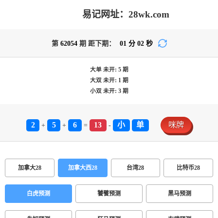
易记网址：28wk.com
第
62054
期 距下期：
01
分
02
秒
大单
未开:
5
期
大双
未开:
1
期
小双
未开:
3
期
2
5
6
13
小
单
咪牌
+
+
=
-
加拿大28
加拿大西28
台湾28
比特币28
白虎预测
饕餮预测
黑马预测