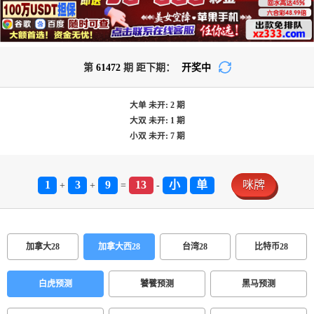
第
61472
期 距下期：
开奖中
大单
未开:
2
期
大双
未开:
1
期
小双
未开:
7
期
1
3
9
13
小
单
咪牌
+
+
=
-
加拿大28
加拿大西28
台湾28
比特币28
白虎预测
饕餮预测
黑马预测